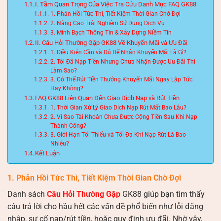
I. Tầm Quan Trọng Của Việc Tra Cứu Danh Mục FAQ GK88
1. Phản Hồi Tức Thì, Tiết Kiệm Thời Gian Chờ Đợi
2. Nâng Cao Trải Nghiệm Sử Dụng Dịch Vụ
3. Minh Bạch Thông Tin & Xây Dựng Niềm Tin
II. Câu Hỏi Thường Gặp GK88 Về Khuyến Mãi và Ưu Đãi
1. Điều Kiện Cần và Đủ Để Nhận Khuyến Mãi Là Gì?
2. Tôi Đã Nạp Tiền Nhưng Chưa Nhận Được Ưu Đãi Thì
Làm Sao?
3. Có Thể Rút Tiền Thưởng Khuyến Mãi Ngay Lập Tức
Hay Không?
FAQ GK88 Liên Quan Đến Giao Dịch Nạp và Rút Tiền
1. Thời Gian Xử Lý Giao Dịch Nạp Rút Mất Bao Lâu?
2. Vì Sao Tài Khoản Chưa Được Cộng Tiền Sau Khi Nạp
Thành Công?
3. Giới Hạn Tối Thiểu và Tối Đa Khi Nạp Rút Là Bao
Nhiêu?
Kết Luận
1. Phản Hồi Tức Thì, Tiết Kiệm Thời Gian Chờ Đợi
Danh sách
Câu Hỏi Thường Gặp
GK88 giúp bạn tìm thấy
câu trả lời cho hầu hết các vấn đề phổ biến như lỗi đăng
nhập, sự cố nạp/rút tiền, hoặc quy định ưu đãi. Nhờ vậy,