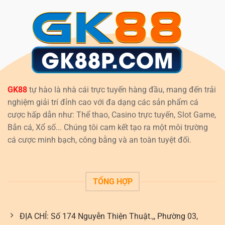
GK88
tự hào là nhà cái trực tuyến hàng đầu, mang đến trải
nghiệm giải trí đỉnh cao với đa dạng các sản phẩm cá
cược hấp dẫn như: Thể thao, Casino trực tuyến, Slot Game,
Bắn cá, Xổ số... Chúng tôi cam kết tạo ra một môi trường
cá cược minh bạch, công bằng và an toàn tuyệt đối.
TỔNG HỢP
ĐỊA CHỈ: Số 174 Nguyễn Thiện Thuật.,, Phường 03,