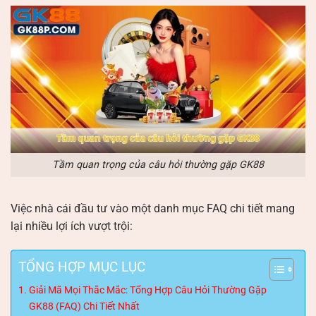
Tầm quan trọng của câu hỏi thường gặp GK88
Việc nhà cái đầu tư vào một danh mục FAQ chi tiết mang
lại nhiều lợi ích vượt trội:
TỔNG HỢP MỤC LỤC
Giải Mã Mọi Thắc Mắc: Tổng Hợp Câu Hỏi Thường Gặp
GK88 (FAQ) Chi Tiết Nhất