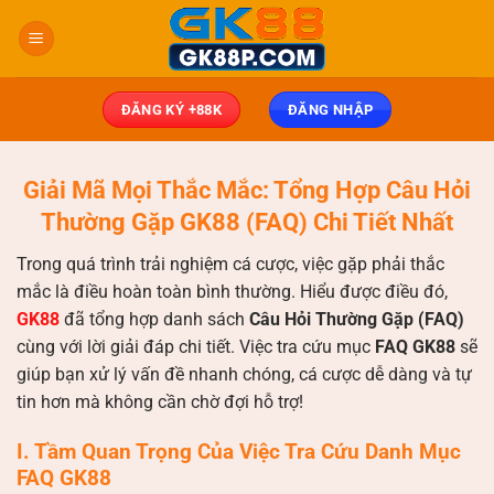
Chuyển
đến
nội
dung
ĐĂNG KÝ +88K
ĐĂNG NHẬP
Giải Mã Mọi Thắc Mắc: Tổng Hợp Câu Hỏi
Thường Gặp GK88 (FAQ) Chi Tiết Nhất
Trong quá trình trải nghiệm cá cược, việc gặp phải thắc
mắc là điều hoàn toàn bình thường. Hiểu được điều đó,
GK88
đã tổng hợp danh sách
Câu Hỏi Thường Gặp (FAQ)
cùng với lời giải đáp chi tiết. Việc tra cứu mục
FAQ GK88
sẽ
giúp bạn xử lý vấn đề nhanh chóng, cá cược dễ dàng và tự
tin hơn mà không cần chờ đợi hỗ trợ!
I. Tầm Quan Trọng Của Việc Tra Cứu Danh Mục
FAQ GK88